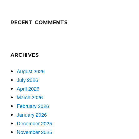
RECENT COMMENTS
ARCHIVES
August 2026
July 2026
April 2026
March 2026
February 2026
January 2026
December 2025
November 2025