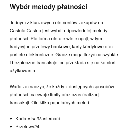
Wybór metody płatności
Jednym z kluczowych elementów zakupów na
Casinia Casino jest wybór odpowiedniej metody
płatności. Platforma oferuje wiele opcji, w tym
tradycyjne przelewy bankowe, karty kredytowe oraz
portfele elektroniczne. Gracze mogą liczyć na szybkie
i bezpieczne transakcje, co przekłada się na komfort
użytkowania.
Warto zaznaczyć, że każdy z dostępnych sposobów
płatności ma swoje limity oraz czas realizacji
transakcji. Oto kilka popularnych metod:
Karta Visa/Mastercard
Przelewy24