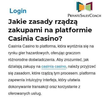
Login
Jakie zasady rządzą
zakupami na platformie
Casinia Casino?
Casinia Casino to platforma, która wyróżnia się na
rynku gier hazardowych, oferując graczom
różnorodne doświadczenia. Aby zrozumieć, jak
działają zakupy na
casinia casino
, należy przyjrzeć
się zasadom, które rządzą tym procesem. platforma
zapewnia intuicyjny interfejs, który ułatwia
dokonywanie transakcji oraz korzystanie z
oferowanych usług.