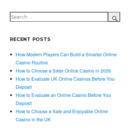
Search
for:
Search
RECENT POSTS
How Modern Players Can Build a Smarter Online
Casino Routine
How to Choose a Safer Online Casino in 2026
How to Evaluate UK Online Casinos Before You
Deposit
How to Evaluate an Online Casino Before You
Deposit
How to Choose a Safe and Enjoyable Online
Casino in the UK