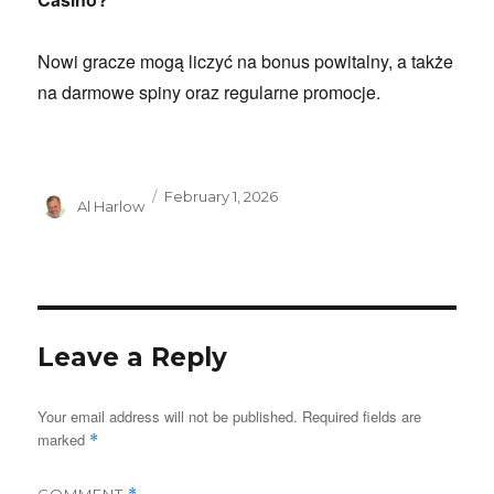
Nowi gracze mogą liczyć na bonus powitalny, a także
na darmowe spiny oraz regularne promocje.
Posted
February 1, 2026
Author
Al Harlow
on
Leave a Reply
Your email address will not be published.
Required fields are
marked
*