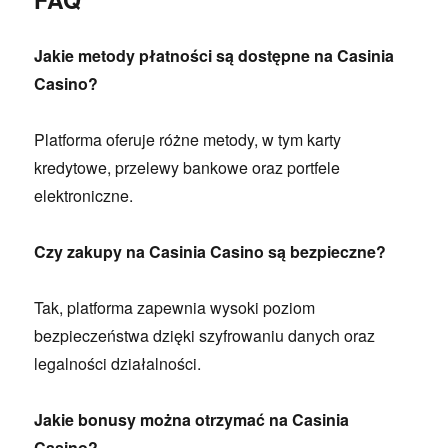
Jakie metody płatności są dostępne na Casinia
Casino?
Platforma oferuje różne metody, w tym karty
kredytowe, przelewy bankowe oraz portfele
elektroniczne.
Czy zakupy na Casinia Casino są bezpieczne?
Tak, platforma zapewnia wysoki poziom
bezpieczeństwa dzięki szyfrowaniu danych oraz
legalności działalności.
Jakie bonusy można otrzymać na Casinia
Casino?