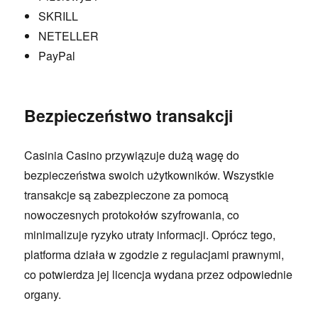
SKRILL
NETELLER
PayPal
Bezpieczeństwo transakcji
Casinia Casino przywiązuje dużą wagę do
bezpieczeństwa swoich użytkowników. Wszystkie
transakcje są zabezpieczone za pomocą
nowoczesnych protokołów szyfrowania, co
minimalizuje ryzyko utraty informacji. Oprócz tego,
platforma działa w zgodzie z regulacjami prawnymi,
co potwierdza jej licencja wydana przez odpowiednie
organy.