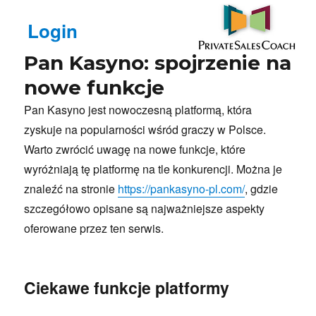
Login
Pan Kasyno: spojrzenie na
nowe funkcje
Pan Kasyno jest nowoczesną platformą, która
zyskuje na popularności wśród graczy w Polsce.
Warto zwrócić uwagę na nowe funkcje, które
wyróżniają tę platformę na tle konkurencji. Można je
znaleźć na stronie
https://pankasyno-pl.com/
, gdzie
szczegółowo opisane są najważniejsze aspekty
oferowane przez ten serwis.
Ciekawe funkcje platformy