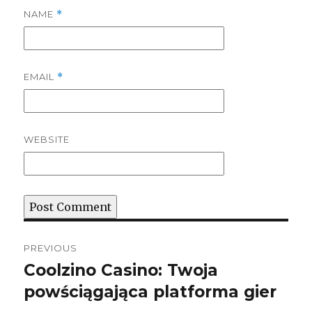
NAME
*
EMAIL
*
WEBSITE
Post
PREVIOUS
navigation
Coolzino Casino: Twoja
Previous
post:
powściągająca platforma gier