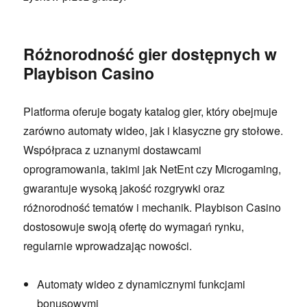
Różnorodność gier dostępnych w
Playbison Casino
Platforma oferuje bogaty katalog gier, który obejmuje
zarówno automaty wideo, jak i klasyczne gry stołowe.
Współpraca z uznanymi dostawcami
oprogramowania, takimi jak NetEnt czy Microgaming,
gwarantuje wysoką jakość rozgrywki oraz
różnorodność tematów i mechanik. Playbison Casino
dostosowuje swoją ofertę do wymagań rynku,
regularnie wprowadzając nowości.
Automaty wideo z dynamicznymi funkcjami
bonusowymi