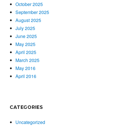
October 2025
September 2025
August 2025
July 2025
June 2025
May 2025
April 2025
March 2025
May 2016
April 2016
CATEGORIES
Uncategorized