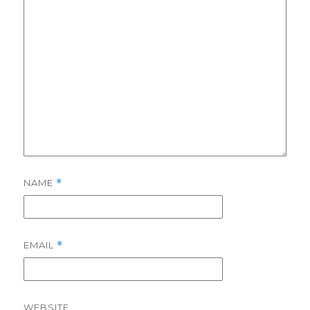
NAME
*
EMAIL
*
WEBSITE