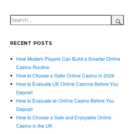
Search
for:
Search
RECENT POSTS
How Modern Players Can Build a Smarter Online
Casino Routine
How to Choose a Safer Online Casino in 2026
How to Evaluate UK Online Casinos Before You
Deposit
How to Evaluate an Online Casino Before You
Deposit
How to Choose a Safe and Enjoyable Online
Casino in the UK