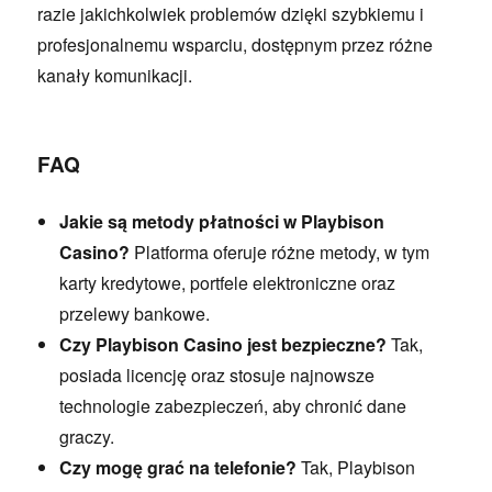
razie jakichkolwiek problemów dzięki szybkiemu i
profesjonalnemu wsparciu, dostępnym przez różne
kanały komunikacji.
FAQ
Jakie są metody płatności w Playbison
Casino?
Platforma oferuje różne metody, w tym
karty kredytowe, portfele elektroniczne oraz
przelewy bankowe.
Czy Playbison Casino jest bezpieczne?
Tak,
posiada licencję oraz stosuje najnowsze
technologie zabezpieczeń, aby chronić dane
graczy.
Czy mogę grać na telefonie?
Tak, Playbison