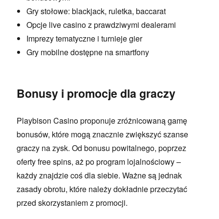
Gry stołowe: blackjack, ruletka, baccarat
Opcje live casino z prawdziwymi dealerami
Imprezy tematyczne i turnieje gier
Gry mobilne dostępne na smartfony
Bonusy i promocje dla graczy
Playbison Casino proponuje zróżnicowaną gamę
bonusów, które mogą znacznie zwiększyć szanse
graczy na zysk. Od bonusu powitalnego, poprzez
oferty free spins, aż po program lojalnościowy –
każdy znajdzie coś dla siebie. Ważne są jednak
zasady obrotu, które należy dokładnie przeczytać
przed skorzystaniem z promocji.